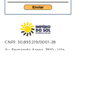
Enviar
CNPJ:
30.893.219
/0001-28
Av. Fernando Arens, 1910 - Vila
Arens II Jundiaí/SP
13202-571
Tel:
(11) 97469-7221
Email:
imperiodosolenergia@gmail.com
Voltar ao topo
Política de Privacidade