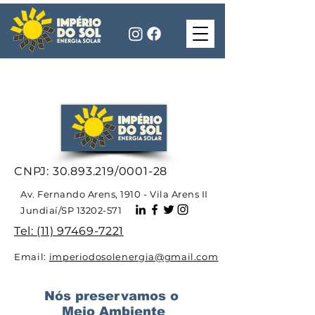
(11) 97469-7221
CNPJ:
30.893.219
/0001-28
Av. Fernando Arens, 1910 - Vila Arens II
Jundiaí/SP
13202-571
Tel: (11) 97469-7221
Email:
imperiodosolenergia@gmail.com
Nós preservamos o
Meio Ambiente